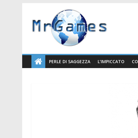
Salta
MrGames
al
contenuto
Giochi
e
passatempi
PERLE DI SAGGEZZA
L’IMPICCATO
C