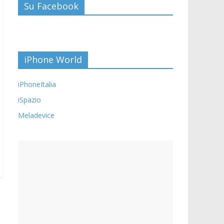
Su Facebook
iPhone World
iPhoneItalia
iSpazio
Meladevice